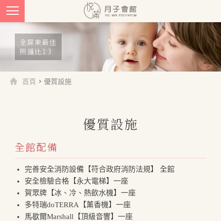
全屏東最佳
照護比1:3
首頁
> 優質設施
優質設施
全館配備
完善安全消防設備【符合政府消防法規】 全館
安全檢驗合格【永大電梯】一座
賀眾牌【冰、冷、熱飲水機】一座
多特瑞doTERRA【薰香機】一座
馬歇爾Marshall【頂級音響】一座