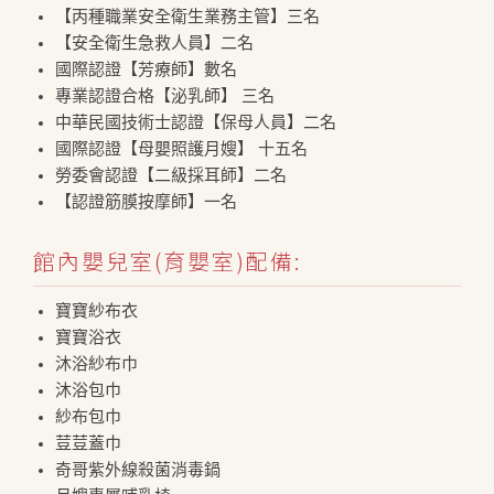
【丙種職業安全衛生業務主管】三名
【安全衛生急救人員】二名
國際認證【芳療師】數名
專業認證合格【泌乳師】 三名
中華民國技術士認證【保母人員】二名
國際認證【母嬰照護月嫂】 十五名
勞委會認證【二級採耳師】二名
【認證筋膜按摩師】一名
館內嬰兒室(育嬰室)配備:
寶寶紗布衣
寶寶浴衣
沐浴紗布巾
沐浴包巾
紗布包巾
荳荳蓋巾
奇哥紫外線殺菌消毒鍋