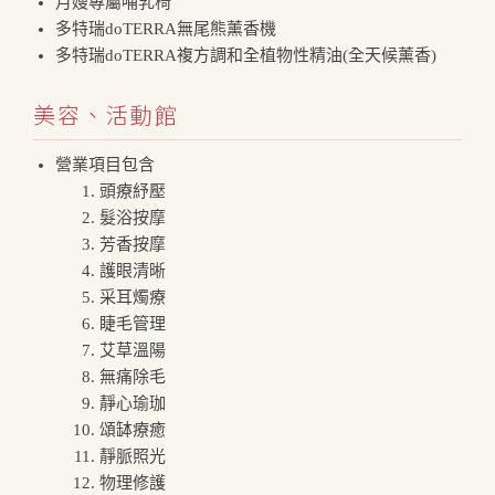
月嫂專屬哺乳椅
多特瑞doTERRA無尾熊薰香機
多特瑞doTERRA複方調和全植物性精油(全天候薰香)
美容、活動館
營業項目包含
頭療紓壓
髮浴按摩
芳香按摩
護眼清晰
采耳燭療
睫毛管理
艾草溫陽
無痛除毛
靜心瑜珈
頌缽療癒
靜脈照光
物理修護