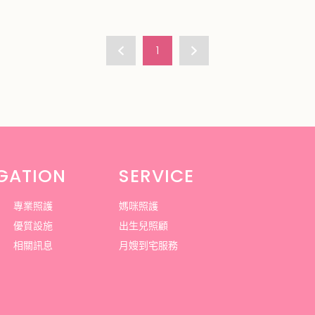
1
GATION
SERVICE
專業照護
媽咪照護
優質設施
出生兒照顧
相關訊息
月嫂到宅服務