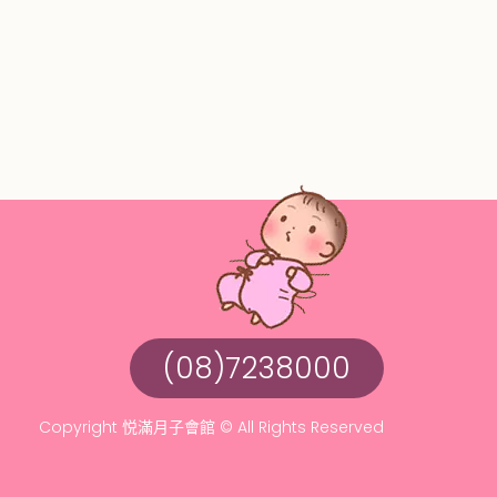
(08)7238000
Copyright 悦滿月子會館
© All Rights Reserved